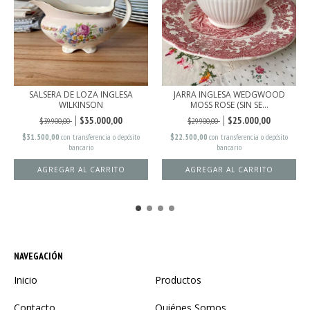
SALSERA DE LOZA INGLESA
JARRA INGLESA WEDGWOOD
WILKINSON
MOSS ROSE (SIN SE...
$35.000,00
$25.000,00
$39.900,00
$29.900,00
$31.500,00
con
transferencia o depósito
$22.500,00
con
transferencia o depósito
bancario
bancario
NAVEGACIÓN
Inicio
Productos
Contacto
Quiénes Somos