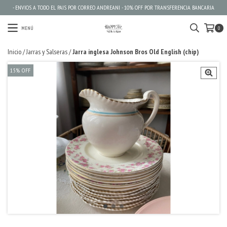
- ENVIOS A TODO EL PAIS POR CORREO ANDREANI - 10% OFF POR TRANSFERENCIA BANCARIA
MENÚ
0
Inicio
/
Jarras y Salseras
/
Jarra inglesa Johnson Bros Old English (chip)
15
%
OFF