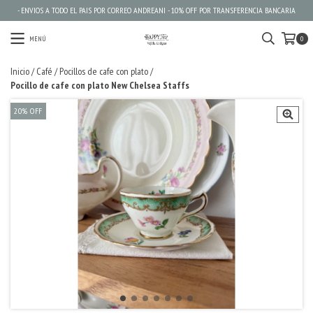
- ENVIOS A TODO EL PAIS POR CORREO ANDREANI - 10% OFF POR TRANSFERENCIA BANCARIA
MENÚ
0
Inicio
/
Café
/
Pocillos de cafe con plato
/
Pocillo de cafe con plato New Chelsea Staffs
20
%
OFF