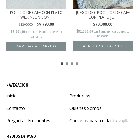
POCILLO DE CAFE CON PLATO
JUEGO DE 6 POCILLOS DE CAFE
WILKINSON CON...
CON PLATO JO...
$9.990,00
$90.000,00
$12.000,00
$81.000,00
con
transferencia o depósito
$8.991,00
con
transferencia o depósito
bancario
bancario
NAVEGACIÓN
Inicio
Productos
Contacto
Quiénes Somos
Preguntas Frecuentes
Consejos para cuidar tu vajilla
MEDIOS DE PAGO