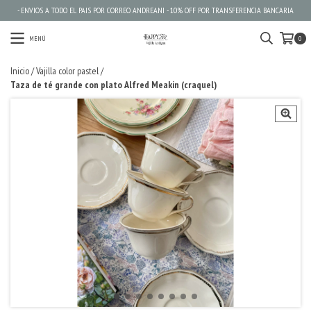
- ENVIOS A TODO EL PAIS POR CORREO ANDREANI - 10% OFF POR TRANSFERENCIA BANCARIA
MENÚ
0
Inicio
/
Vajilla color pastel
/
Taza de té grande con plato Alfred Meakin (craquel)